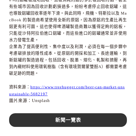
有些城市因為回收計劃虧損過多，紛紛考慮停止回收鋁罐，這
也導致鋁罐回收率逐年下滑。與此同時，飛機、特斯拉以及
Ma
cBook
的製造商希望使用全新的原鋁，因為原鋁的生產比再生
鋁更有利可圖。這也使得啤酒罐製造商難以獲得足夠的鋁板，
只能從沙特阿拉伯進口鋁罐，而這些進口的鋁罐通常並非使用
水力發電生產。
企業為了提高便利性、集中度以及利潤，必須在每一個步驟中
考慮碳排放的隱性成本。從原鋁的開採和加工、長途運輸，到
新鋁罐的製造過程，包括回收、脫墨、熔化、軋製和擠壓，再
到內襯材料使用環氧樹脂（含有環境賀爾蒙雙酚
A
）都需要考慮
碳足跡的問題。
資料來源：
https://www.treehugger.com/beer-can-market-uns
ustainable-5682197
圖片來源：Unsplash
新聞一覽表