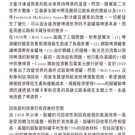
大量冷凍或昂貴的乾冰來保持啤酒的溫度。然而，隨著第二次
世界大戰後，艾森豪全國州際及國防公路系統的建設以及
1935
年
Frederick McKinley Jones
對冷藏貨運車的改進，一切都發
生了變化。可以說永遠改變啤酒世界的不是罐裝啤酒本身，而
是高速公路和冷藏技術的進步。
在
1950
年，
Bill Coors
面臨了三個問題，他希望解決：
(1)
啤
酒罐的隨意丟棄對環境衛生造成了負面影響。
(2)
鋼製啤酒罐會
讓啤酒帶有金屬味。
(3)
由於鋼罐上的接縫，無法充分消毒以保
持啤酒的新鮮度。最初，因為這些問題，他只能向美國的
11
個
州供應啤酒。
Coors
開始投資數百萬美元進行研發，並於
1959
年推出了改變世界的兩件式鋁製啤酒罐。然而，
Bill Coors
沒
有專利這項技術，而是免費提供給其他啤酒製造商，希望通過
規模經濟降低生產和運輸成本。規模經濟使得
Coors
的鋁罐裝啤
酒迅速透過冷藏卡車和完善的高速公路系統在全國上市，永遠
地改變了啤酒界。
回收鋁的效果仍有改進的空間
自
1959
年以來，鋁罐的可回收性和回收過程的能源效率一直
是受到關注的議題。相對於其他產品，鋁罐的回收率仍然相當
高，美國的鋁製飲料罐平均含有
73%
的回收材料，但目前僅有
5
0%
的鋁罐被成功回收，且被消耗的鋁仍多於被回收的鋁。甚至