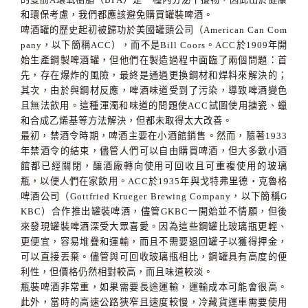
和環保考慮，我們都應該避免購買罐裝啤酒。
啤酒罐的歷史起初被歸功於美國罐頭公司（
American Can Com
pany
，以下簡稱
ACC
），而不是
Bill Coors
。
ACC
於
1909
年開
始生產鋼製啤酒罐，但他們在製造過程中面臨了兩個問題：首
先，存在爆炸的風險，最終是通過更換鋼材和焊料來解決的；
其次，由於與鋼材反應，啤酒味道受到了污染，導致啤酒變色
且無法飲用。這種渾濁和味道的問題使
ACC
試圖使用搪瓷、蠟
和合成乙烯基等方法解決，但都未取得太大改善。
最初，禁酒令時期，啤酒主要在小酒館銷售。然而，隨著
1933
年禁酒令的結束，儘管人們可以自由購買啤酒，但大多數小酒
館都已經關閉，釀酒廠轉向使用可回收且可重複使用的玻璃
瓶，以便人們在家飲用。
ACC
於
1935
年與戈特弗里德‧克魯格
啤酒公司（
Gottfried Krueger Brewing Company
，以下簡稱
G
KBC
）合作推出罐裝啤酒，儘管
GKBC
一開始並不情願，但後
來發現罐裝啤酒深受大眾喜愛。因為這些鋼罐比玻璃瓶更輕、
更便宜，容易堆疊和運輸，而且不需要退回罐子以獲得押金，
可以直接丟棄。儘管與可回收玻璃瓶相比，鋼罐具有高度的便
利性，但價格仍然相對較高，而且味道較淡。
瓶裝啤酒非常重，如果需要長途運輸，運輸成本可能會很高。
此外，當時的高速公路狹窄且速度較慢，冷藏貨運車需要使用