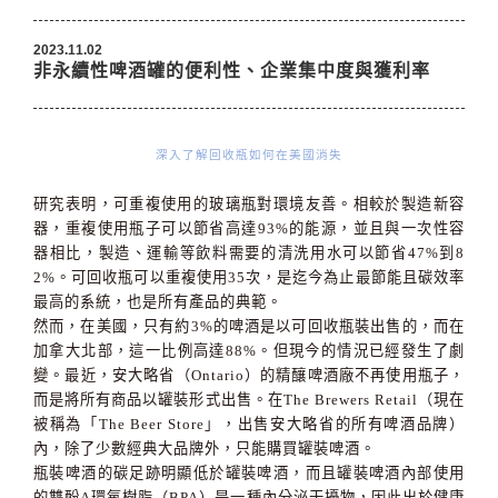
2023.11.02
非永續性啤酒罐的便利性、企業集中度與獲利率
深入了解回收瓶如何在美國消失
研究表明，可重複使用的玻璃瓶對環境友善。相較於製造新容
器，重複使用瓶子可以節省高達
93%
的能源，並且與一次性容
器相比，製造、運輸等飲料需要的清洗用水可以節省
47%
到
8
2%
。可回收瓶可以重複使用
35
次，是迄今為止最節能且碳效率
最高的系統，也是所有產品的典範。
然而，在美國，只有約
3%
的啤酒是以可回收瓶裝出售的，而在
加拿大北部，這一比例高達
88%
。但現今的情況已經發生了劇
變。最近，安大略省（
Ontario
）的精釀啤酒廠不再使用瓶子，
而是將所有商品以罐裝形式出售。在
The Brewers Retail
（現在
被稱為「
The Beer Store
」，出售安大略省的所有啤酒品牌）
內，除了少數經典大品牌外，只能購買罐裝啤酒。
瓶裝啤酒的碳足跡明顯低於罐裝啤酒，而且罐裝啤酒內部使用
的雙酚
A
環氧樹脂（
BPA
）是一種內分泌干擾物，因此出於健康