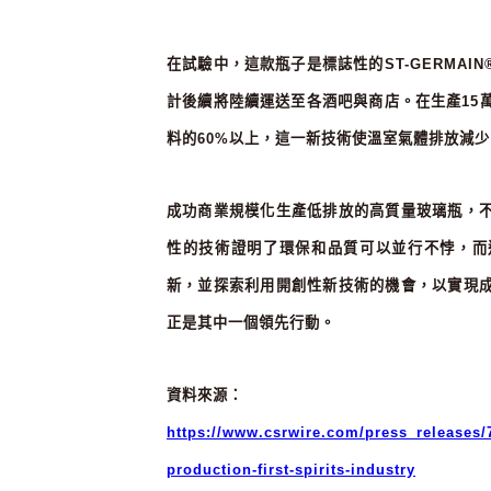
在試驗中，這款瓶子是標誌性的
ST-GERMAIN
計後續將陸續運送至各酒吧與商店。在生產
15
料的
60%
以上，這一新技術使溫室氣體排放減少
成功商業規模化生產低排放的高質量玻璃瓶，
性的技術證明了環保和品質可以並行不悖，而
新，並探索利用開創性新技術的機會，以實現
正是其中一個領先行動。
資料來源：
https://www.csrwire.com/press_releases/7
production-first-spirits-industry