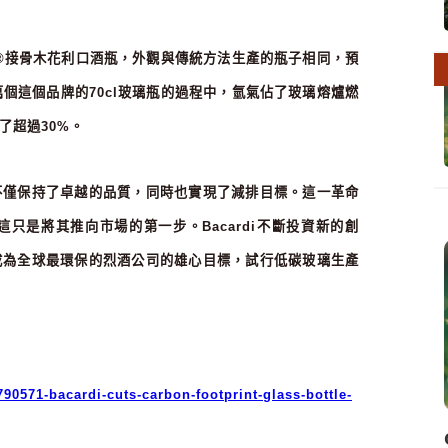
®
接骨木花利口酒瓶，外觀與傳統方法生產的瓶子相同，預
萬個這個品牌的
70cl
玻璃瓶的過程中，氫氣佔了玻璃熔爐燃
了超過
30%
。
不僅保持了卓越的品質，同時也實現了減排目標。這一革命
這只是將其推向市場的第一步。
Bacardi
不斷投資新的創
成為全球最環保的烈酒公司的雄心目標，試行低碳玻璃生產
90571-bacardi-cuts-carbon-footprint-glass-bottle-