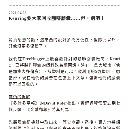
2021.04.23
Keuring要大家回收咖啡膠囊……但，別吧！
認真想想的話，這東西的設計多為方便性，但除此以外，
好像沒更多優點了。
我們在TreeHugger上最喜歡針對的咖啡膠囊廠商，Keuri
g，已將製作膠囊的塑料改為聚丙烯，這在一些大城市（像
是加拿大多倫多），該塑料是可以回收利用的5號塑料。 想
當然，現在他們的廣告在包裝上下文章，強調他們的膠囊
是可以回收的。
麻煩的拆解
《多倫多星報》的David Rider指出，拆解過程需要五到七
個步驟，《金融郵報》將其列為：
先將膠囊從機器中取出來，等它冷卻。然後，費力地將鋁
箔紙從頂部剝下來（與優格盒子不同的是，鋁箔紙沒有撕