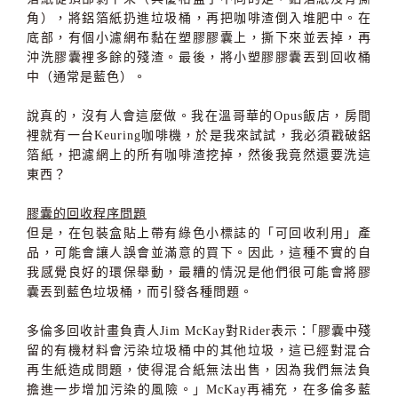
角），將鋁箔紙扔進垃圾桶，再把咖啡渣倒入堆肥中。在
底部，有個小濾網布黏在塑膠膠囊上，撕下來並丟掉，再
沖洗膠囊裡多餘的殘渣。最後，將小塑膠膠囊丟到回收桶
中（通常是藍色）。
說真的，沒有人會這麼做。我在溫哥華的Opus飯店，房間
裡就有一台Keuring咖啡機，於是我來試試，我必須戳破鋁
箔紙，把濾網上的所有咖啡渣挖掉，然後我竟然還要洗這
東西？
膠囊的回收程序問題
但是，在包裝盒貼上帶有綠色小標誌的「可回收利用」產
品，可能會讓人誤會並滿意的買下。因此，這種不實的自
我感覺良好的環保舉動，最糟的情況是他們很可能會將膠
囊丟到藍色垃圾桶，而引發各種問題。
多倫多回收計畫負責人Jim McKay對Rider表示：｢膠囊中殘
留的有機材料會污染垃圾桶中的其他垃圾，這已經對混合
再生紙造成問題，使得混合紙無法出售，因為我們無法負
擔進一步增加污染的風險。｣ McKay再補充，在多倫多藍